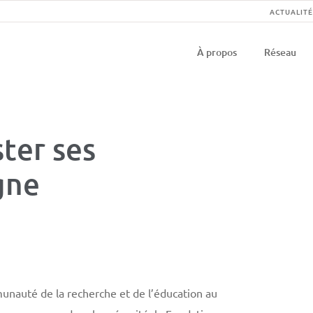
Na
ACTUALITÉ
Navigati
se
À propos
Réseau
principal
ster ses
gne
unauté de la recherche et de l’éducation au