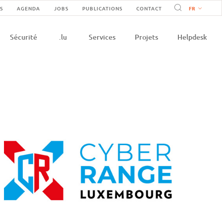
vigation
S
AGENDA
JOBS
PUBLICATIONS
CONTACT
on
condaire
Sécurité
.lu
Services
Projets
Helpdesk
e