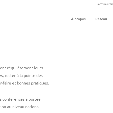
Na
ACTUALITÉ
Navigati
se
À propos
Réseau
principal
rent régulièrement leurs
, rester à la pointe des
r-faire et bonnes pratiques.
es conférences à portée
ion au niveau national.