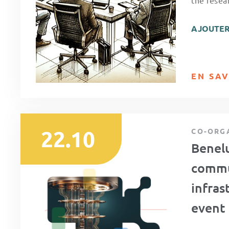
the resear
AJOUTER
EN SAV
22.10
CO-ORG
Benel
commu
infras
event