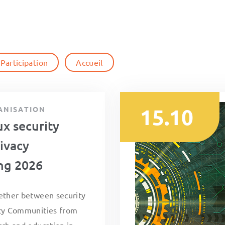
Participation
Accueil
15.10
ANISATION
x security
ivacy
ng 2026
ether between security
cy Communities from