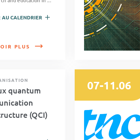
ch and education in ...
 AU CALENDRIER
OIR PLUS
ANISATION
07-11.06
ux quantum
nication
tructure (QCI)