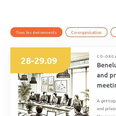
Tous les événements
Co-organisation
CO-ORG
28-29.09
Benelu
and pr
meeti
A get-tog
and priva