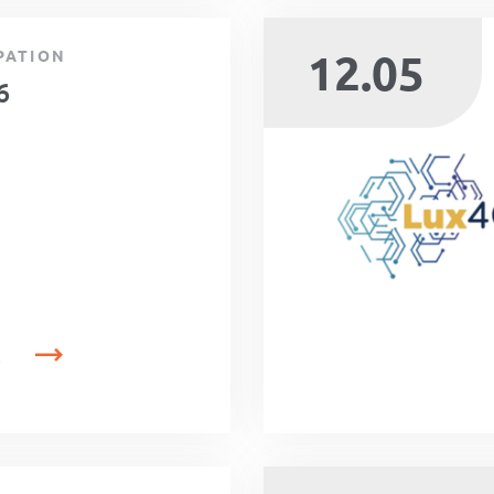
12.05
PATION
6
R