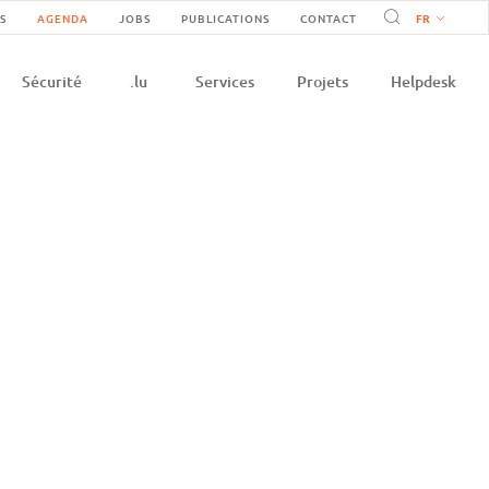
vigation
S
AGENDA
JOBS
PUBLICATIONS
CONTACT
on
condaire
Sécurité
.lu
Services
Projets
Helpdesk
e