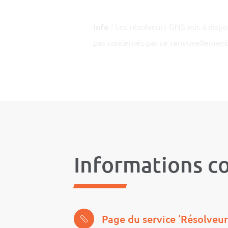
Info
! Les résolveurs DNS mis à dispo
pas concernés par ce renouvellement
Informations c
Page du service ‘Résolveur