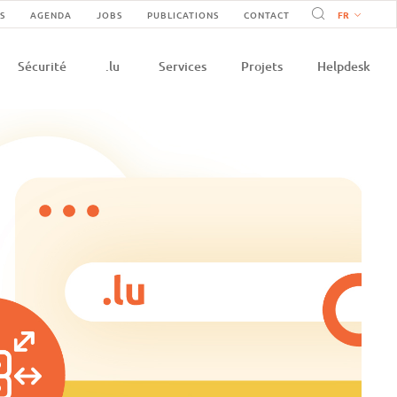
vigation
S
AGENDA
JOBS
PUBLICATIONS
CONTACT
on
condaire
Sécurité
.lu
Services
Projets
Helpdesk
e