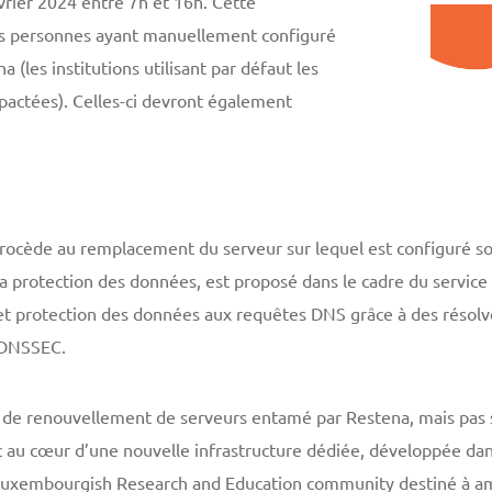
vrier 2024 entre 7h et 16h. Cette
les personnes ayant manuellement configuré
 (les institutions utilisant par défaut les
pactées). Celles-ci devront également
procède au remplacement du serveur sur lequel est configuré so
 la protection des données, est proposé dans le cadre du service 
 et protection des données aux requêtes DNS grâce à des résolve
 DNSSEC.
r de renouvellement de serveurs entamé par Restena, mais pas 
ic au cœur d’une nouvelle infrastructure dédiée, développée dan
Luxembourgish Research and Education community destiné à amé