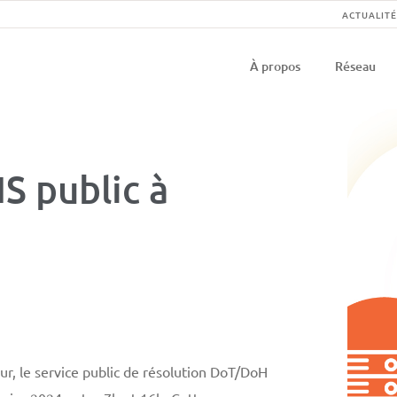
Na
ACTUALITÉ
Navigati
se
À propos
Réseau
principal
S public à
r, le service public de résolution DoT/DoH