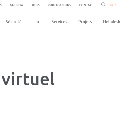
vigation
S
AGENDA
JOBS
PUBLICATIONS
CONTACT
on
condaire
Sécurité
.lu
Services
Projets
Helpdesk
e
virtuel