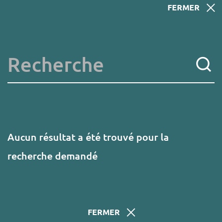
Aller
FERMER
au
contenu
principal
Mots clés
Aucun résultat a été trouvé pour la
recherche demandé
FERMER